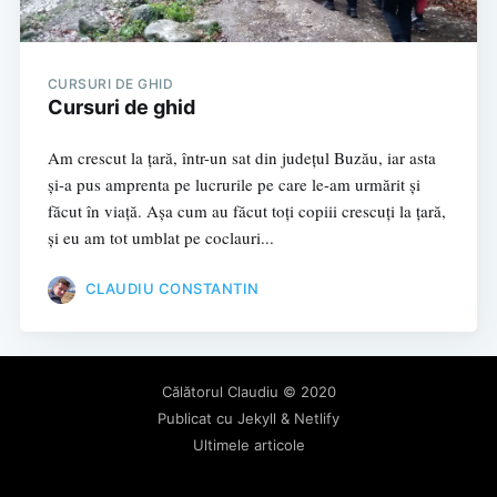
CURSURI DE GHID
Cursuri de ghid
Am crescut la țară, într-un sat din județul Buzău, iar asta
și-a pus amprenta pe lucrurile pe care le-am urmărit și
făcut în viață. Așa cum au făcut toți copiii crescuți la țară,
și eu am tot umblat pe coclauri...
CLAUDIU CONSTANTIN
Călătorul Claudiu
© 2020
Publicat cu
Jekyll
&
Netlify
Ultimele articole