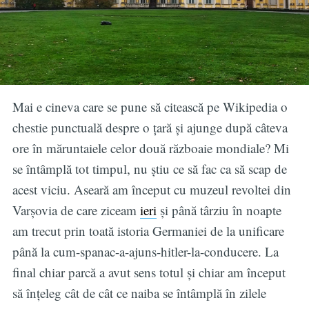
Mai e cineva care se pune să citească pe Wikipedia o
chestie punctuală despre o țară și ajunge după câteva
ore în măruntaiele celor două războaie mondiale? Mi
se întâmplă tot timpul, nu știu ce să fac ca să scap de
acest viciu. Aseară am început cu muzeul revoltei din
Varșovia de care ziceam
ieri
și până târziu în noapte
am trecut prin toată istoria Germaniei de la unificare
până la cum-spanac-a-ajuns-hitler-la-conducere
. La
final chiar parcă a avut sens totul și chiar am început
să înțeleg cât de cât ce naiba se întâmplă în zilele