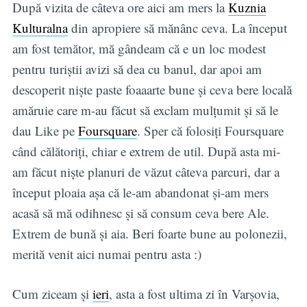
După vizita de câteva ore aici am mers la
Kuznia
Kulturalna
din apropiere să mănânc ceva. La început
am fost temător, mă gândeam că e un loc modest
pentru turiștii avizi să dea cu banul, dar apoi am
descoperit niște paste foaaarte bune și ceva bere locală
amăruie care m-au făcut să exclam mulțumit și să le
dau Like pe
Foursquare
. Sper că folosiți Foursquare
când călătoriți, chiar e extrem de util. După asta mi-
am făcut niște planuri de văzut câteva parcuri, dar a
început ploaia așa că le-am abandonat și-am mers
acasă să mă odihnesc și să consum ceva bere Ale.
Extrem de bună și aia. Beri foarte bune au polonezii,
merită venit aici numai pentru asta :)
Cum ziceam și
ieri
, asta a fost ultima zi în Varșovia,