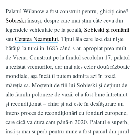
Palatul Wilanow a fost construit pentru, ghiciți cine?
Sobieski
însuși, despre care mai știm câte ceva din
legendele vehiculate pe la școală,
Sobieski și românii
sau
Cetatea Neamțului
. Tipul ăla care le-a dat niște
bătăiță la turci în 1683 când s-au apropiat prea mult
de Viena. Construit pe la finalul secolului 17, palatul
a rezistat vremurilor, dar mai ales celor două războaie
mondiale, așa încât îl putem admira azi în toată
măreția sa. Moștenit de fiii lui Sobieski și deținut de
alte familii poloneze de vază, el a fost bine întreținut
și recondiționat – chiar și azi este în desfășurare un
intens proces de recondiționări cu fonduri europene,
care cică va dura cam până-n 2020. Palatul e superb,
însă și mai superb pentru mine a fost parcul din jurul