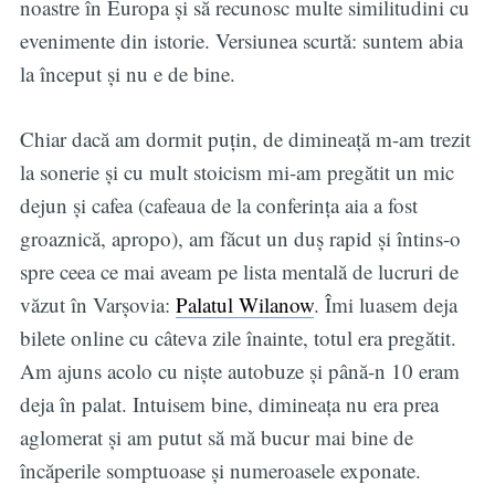
noastre în Europa și să recunosc multe similitudini cu
evenimente din istorie. Versiunea scurtă: suntem abia
la început și nu e de bine.
Chiar dacă am dormit puțin, de dimineață m-am trezit
la sonerie și cu mult stoicism mi-am pregătit un mic
dejun și cafea (cafeaua de la conferința aia a fost
groaznică, apropo), am făcut un duș rapid și întins-o
spre ceea ce mai aveam pe lista mentală de lucruri de
văzut în Varșovia:
Palatul Wilanow
. Îmi luasem deja
bilete online cu câteva zile înainte, totul era pregătit.
Am ajuns acolo cu niște autobuze și până-n 10 eram
deja în palat. Intuisem bine, dimineața nu era prea
aglomerat și am putut să mă bucur mai bine de
încăperile somptuoase și numeroasele exponate.