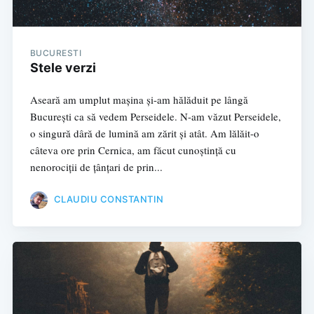
BUCURESTI
Stele verzi
Aseară am umplut mașina și-am hălăduit pe lângă
București ca să vedem Perseidele. N-am văzut Perseidele,
o singură dâră de lumină am zărit și atât. Am lălăit-o
câteva ore prin Cernica, am făcut cunoștință cu
nenorociții de țânțari de prin...
CLAUDIU CONSTANTIN